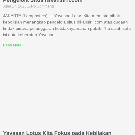
Pengelola Situs Nikahsirri.com
June 17, 2023
No Comments
JAKARTA (Lampost.co) — Yayasan Lotus Kita meminta pihak
kepolisian menangkap pengelola situs nikahsirii.com atas dugaan
tindak pidana pelanggaran ketidaknyamanan publik. “Itu salah satu
isi nota keberatan Yayasan
Read More »
Yayasan Lotus Kita Fokus pada Kebijakan